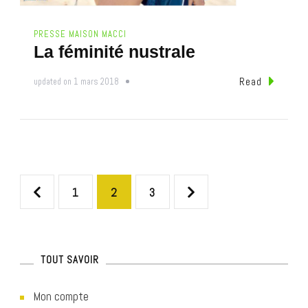
PRESSE MAISON MACCI
La féminité nustrale
Read
updated on
1 mars 2018
N
P
P
P
1
2
3
a
a
a
a
v
g
g
g
TOUT SAVOIR
i
e
e
e
Mon compte