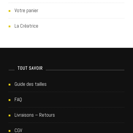
g
Votre panier
a
La Créatrice
t
i
o
TOUT SAVOIR
n
Guide des tailles
d
FAQ
e
Livraisons – Retours
s
CGV