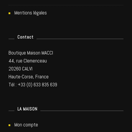
a
Mentions légales
r
Contact
t
Boutique Maison MACCI
i
44, rue Clemenceau
20260 CALVI
c
Haute-Corse, France
l
Tél : +33 (0) 633 835 639
e
LA MAISON
s
Mon compte