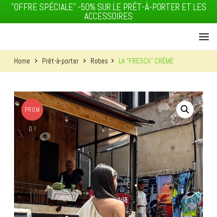
"OFFRE SPÉCIALE" -50% SUR LE PRÊT-À-PORTER ET LES
ACCESSOIRES
MACCI J'T'ADORE
MAISON
Home
Prêt-à-porter
Robes
LA “FRESCA” CRÈME
PROM
MACCI
O !