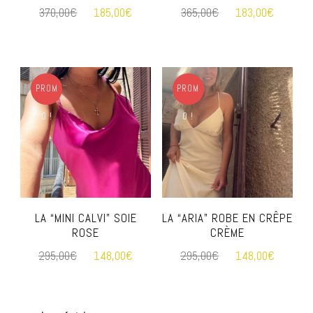
370,00
€
185,00
€
365,00
€
183,00
€
PROM
PROM
O !
O !
LA “MINI CALVI” SOIE
LA “ARIA” ROBE EN CRÊPE
ROSE
CRÈME
295,00
€
148,00
€
295,00
€
148,00
€