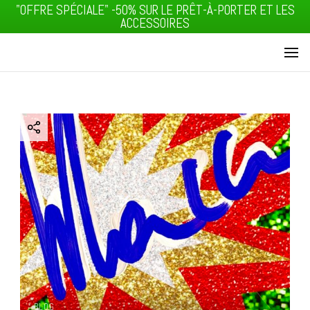
"OFFRE SPÉCIALE" -50% SUR LE PRÊT-À-PORTER ET LES
ACCESSOIRES
MACCI J'T'ADORE
MAISON
MACCI
BLOG