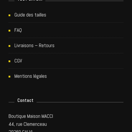
o
n
Guide des tailles
d
FAQ
e
Livraisons – Retours
s
CGV
a
Mentions légales
r
Contact
t
Boutique Maison MACCI
i
44, rue Clemenceau