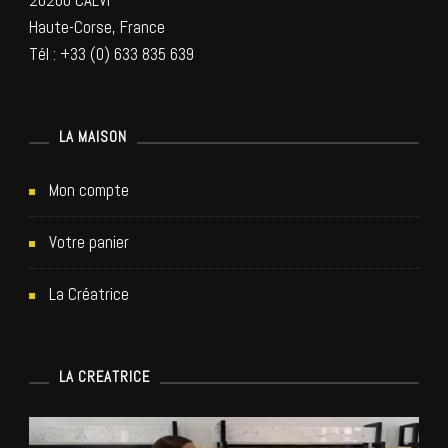
20260 CALVI
c
Haute-Corse, France
l
Tél : +33 (0) 633 835 639
e
LA MAISON
s
Mon compte
Votre panier
La Créatrice
LA CREATRICE