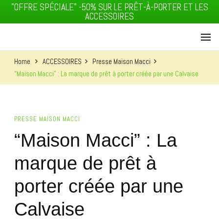
"OFFRE SPÉCIALE" -50% SUR LE PRÊT-À-PORTER ET LES
ACCESSOIRES
MACCI J'T'ADORE
MAISON
Home
ACCESSOIRES
Presse Maison Macci
“Maison Macci” : La marque de prêt à porter créée par une Calvaise
PRESSE MAISON MACCI
MACCI
“Maison Macci” : La
marque de prêt à
porter créée par une
Calvaise