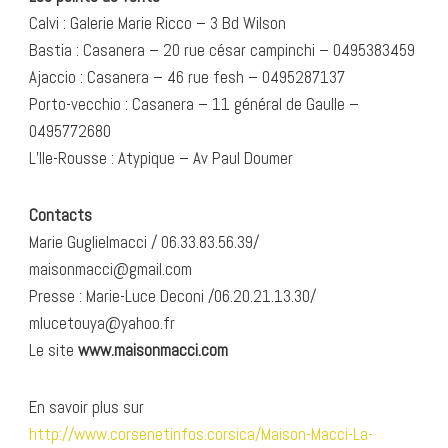
Calvi : Galerie Marie Ricco – 3 Bd Wilson
Bastia : Casanera – 20 rue césar campinchi – 0495383459
Ajaccio : Casanera – 46 rue fesh – 0495287137
Porto-vecchio : Casanera – 11 général de Gaulle –
0495772680
L’Ile-Rousse : Atypique – Av Paul Doumer
Contacts
Marie Guglielmacci / 06.33.83.56.39/
maisonmacci@gmail.com
Presse : Marie-Luce Deconi /06.20.21.13.30/
mlucetouya@yahoo.fr
Le site
www.maisonmacci.com
En savoir plus sur
http://www.corsenetinfos.corsica/Maison-Macci-La-